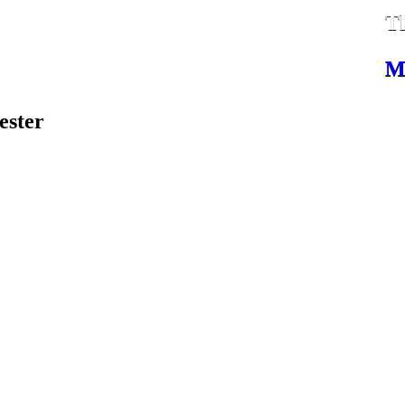
​T
M
ester