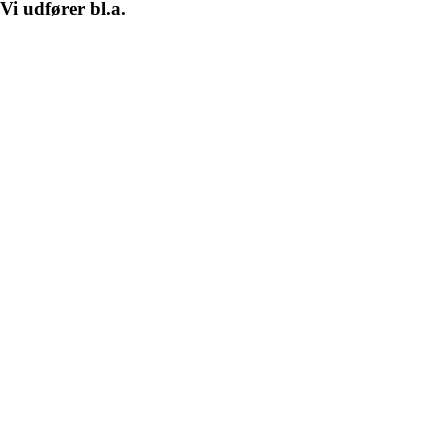
Vi udfører bl.a.
Entreprenørarbejde
Fliser
Grus
Sten
Brolægning
Ejendomsservice
Asfalt
Revneforsegling