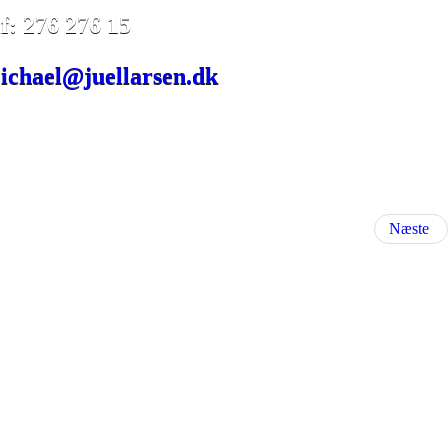
lf:
276 276 15
ichael@juellarsen.dk
Næste