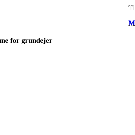
​T
M
ne for grundejer