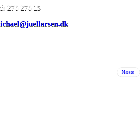
lf:
276 276 15
ichael@juellarsen.dk
Næste