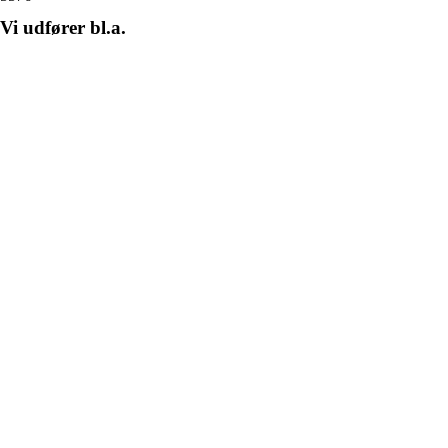
Vi udfører bl.a.
Entreprenørarbejde
Fliser
Grus
Sten
Brolægning
Ejendomsservice
Asfalt
Revneforsegling